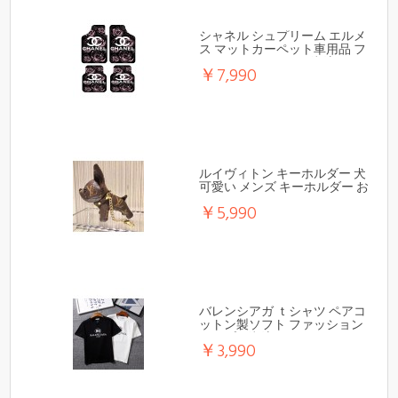
シャネル シュプリーム エルメ
ス マットカーペット車用品 フ
ァッションオシャレ潮流
￥7,990
ルイヴィトン キーホルダー 犬
可愛い メンズ キーホルダー お
しゃれ キーチェーン キー リン
￥5,990
グ モノグラム 人気ブランド
バレンシアガ ｔシャツ ペアコ
ットン製ソフト ファッション
シンプル潮流
￥3,990