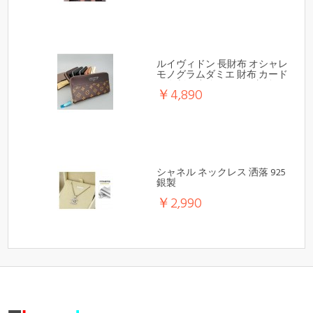
ルイヴィドン 長財布 オシャレ
モノグラムダミエ 財布 カード
や名刺や小銭などのが収納で
￥4,890
き
シャネル ネックレス 洒落 925
銀製
￥2,990