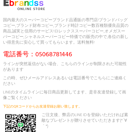
国内最大のスーパーコピーブランド品通販の専門店!ブランドバッグ
コピー,ブランド財布コピー,ブランド時計コピー数百種類優良品質の
商品,誠実と信用のサービス!ロレックススーパーコピー,オメガスー
パーコピー,シャネルスーパーコピー特価での販売の中で,各位の新し
い得意先に安心して買ってもらいます。送料無料!
電話番号：05068781446
ラインが突然返信がない場合、こちらのラインが制限された可能性
があります
この時、ぜひメールアドレスあるいは電話番号でこちらにご連絡く
ださい
LINEのタイムラインに毎日商品更新してます、是非友達登録して画
像ご覧ください
下記のQRコードからお友達登録お願い致します。
ご注文後、弊店のLINE IDを登録いただければ素
敵なプレゼントが贈りさせていただきます(*´∀
｀*)