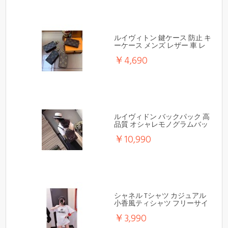
ルイヴィトン 鍵ケース 防止 キ
ーケース メンズ レザー 車 レ
ディース
￥4,690
ルイヴィドン バックパック 高
品質 オシャレモノグラムバッ
グ
￥10,990
シャネル Tシャツ カジュアル
小香風ティシャツ フリーサイ
ズ
￥3,990