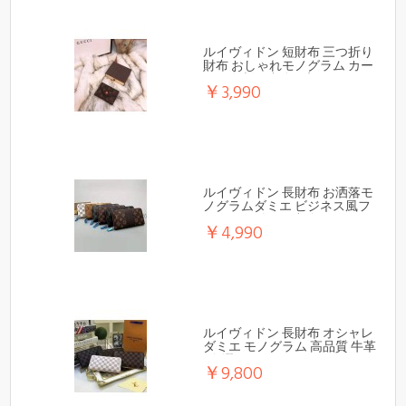
ルイヴィドン 短財布 三つ折り
財布 おしゃれモノグラム カー
ドや名刺や小銭に入れ たくさ
￥3,990
んスロット付き
ルイヴィドン 長財布 お洒落モ
ノグラムダミエ ビジネス風フ
ァスナー付き、小銭やカード
￥4,990
に入れ
ルイヴィドン 長財布 オシャレ
ダミエ モノグラム 高品質 牛革
5色選べ
￥9,800