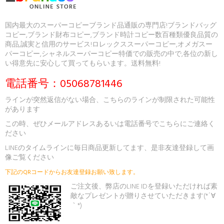
国内最大のスーパーコピーブランド品通販の専門店!ブランドバッグ
コピー,ブランド財布コピー,ブランド時計コピー数百種類優良品質の
商品,誠実と信用のサービス!ロレックススーパーコピー,オメガスー
パーコピー,シャネルスーパーコピー特価での販売の中で,各位の新し
い得意先に安心して買ってもらいます。送料無料!
電話番号：05068781446
ラインが突然返信がない場合、こちらのラインが制限された可能性
があります
この時、ぜひメールアドレスあるいは電話番号でこちらにご連絡く
ださい
LINEのタイムラインに毎日商品更新してます、是非友達登録して画
像ご覧ください
下記のQRコードからお友達登録お願い致します。
ご注文後、弊店のLINE IDを登録いただければ素
敵なプレゼントが贈りさせていただきます(*´∀
｀*)