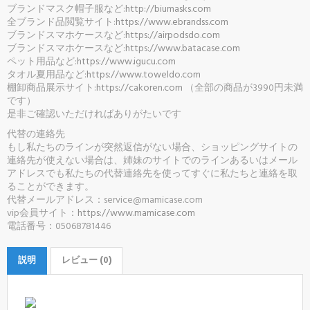
ブランドマスク帽子服など:
http://biumasks.com
全ブランド品閲覧サイト:
https://www.ebrandss.com
ブランドスマホケースなど:
https://airpodsdo.com
ブランドスマホケースなど:
https://www.batacase.com
ペット用品など:
https://www.igucu.com
タオル夏用品など:
https://www.toweldo.com
棚卸商品展示サイト:
https://cakoren.com
（全部の商品が3990円未満
です）
是非ご確認いただければありがたいです
代替の連絡先
もし私たちのラインが突然返信がない場合、ショッピングサイトの
連絡先が使えない場合は、姉妹のサイトでのラインあるいはメール
アドレスでも私たちの代替連絡先を使ってすぐに私たちと連絡を取
ることができます。
代替メールアドレス：service@mamicase.com
vip会員サイト：
https://www.mamicase.com
電話番号：05068781446
説明
レビュー (0)