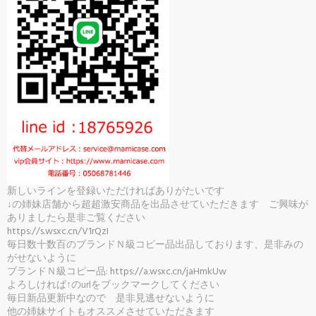
新しいラインを登録いただければありがたいです
↓の姉妹店舗から超超激安商品を出品させていただきます ご興味が
ありましたら是非ご覧ください
https://s.wsxc.cn/V1rQzI
毎日数十数百のブランドＮ級コピー品出品しております、是非みの
がせないように
ブランドＮ級コピー品:
https://a.wsxc.cn/jaHmkUw
よろしければ↑のurlをブックマークしてください
毎日新品更新中なので 是非見逃せないように
他の姉妹サイトもオススメさせていただきます