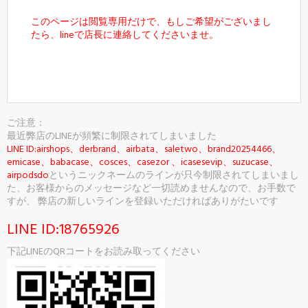
このページは閲覧専用だけで、もしご希望がございまし
たら、lineで店長に連絡してくださいませ。
カートに入れる
ご注意：
最近弊店のLINEが頻繁に制限されてしまいました
LINE ID:airshops、derbrand、airbata、saletwo、brand20254466、
emicase、babacase、cosces、casezor 、icasesevip、suzucase、
airpodsdo
というニックネームのラインが只今制限されてしまいまし
た、お客様からのメッセージなど一切読めませんなので、お手数で
すが、 弊店の新しいラインを登録いただければありがたいです
LINE ID:18765926
下記LINEのQRコートをお読み取ってください