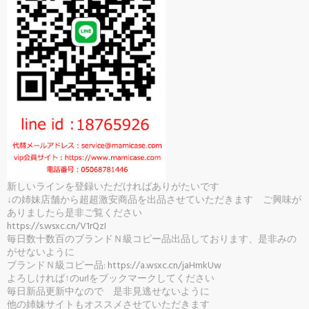
新しいラインを登録いただければありがたいです
↓の姉妹店舗から超超激安商品を出品させていただきます ご興味が
ありましたら是非ご覧ください
https://s.wsxc.cn/V1rQzI
毎日数十数百のブランドＮ級コピー品出品しております、是非みの
がせないように
ブランドＮ級コピー品:
https://a.wsxc.cn/jaHmkUw
よろしければ↑のurlをブックマークしてください
毎日新品更新中なので 是非見逃せないように
他の姉妹サイトもオススメさせていただきます