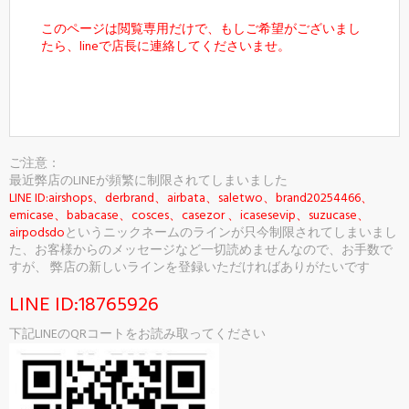
このページは閲覧専用だけで、もしご希望がございまし
たら、lineで店長に連絡してくださいませ。
カートに入れる
ご注意：
最近弊店のLINEが頻繁に制限されてしまいました
LINE ID:airshops、derbrand、airbata、saletwo、brand20254466、
emicase、babacase、cosces、casezor 、icasesevip、suzucase、
airpodsdo
というニックネームのラインが只今制限されてしまいまし
た、お客様からのメッセージなど一切読めませんなので、お手数で
すが、 弊店の新しいラインを登録いただければありがたいです
LINE ID:18765926
下記LINEのQRコートをお読み取ってください