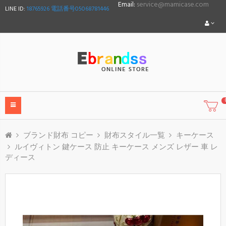
Email:
service@mamicase.com
LINE ID:
18765926 電話番号05068781446
ブランド財布 コピー
財布スタイル一覧
キーケース
ルイヴィトン 鍵ケース 防止 キーケース メンズ レザー 車 レ
ディース