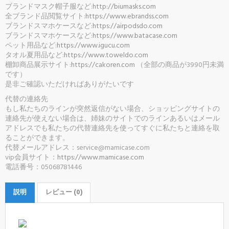
ブランドマスク帽子服など:
http://biumasks.com
全ブランド品閲覧サイト:
https://www.ebrandss.com
ブランドスマホケースなど:
https://airpodsdo.com
ブランドスマホケースなど:
https://www.batacase.com
ペット用品など:
https://www.igucu.com
タオル夏用品など:
https://www.toweldo.com
棚卸商品展示サイト:
https://cakoren.com
（全部の商品が3990円未満
です）
是非ご確認いただければありがたいです
代替の連絡先
もし私たちのラインが突然返信がない場合、ショッピングサイトの
連絡先が使えない場合は、姉妹のサイトでのラインあるいはメール
アドレスでも私たちの代替連絡先を使ってすぐに私たちと連絡を取
ることができます。
代替メールアドレス：service@mamicase.com
vip会員サイト：
https://www.mamicase.com
電話番号：05068781446
説明
レビュー (0)