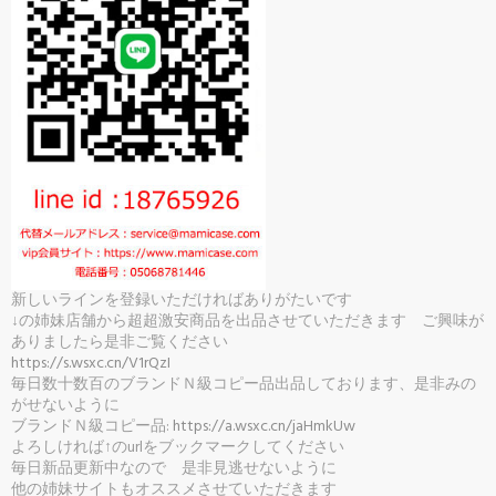
新しいラインを登録いただければありがたいです
↓の姉妹店舗から超超激安商品を出品させていただきます ご興味が
ありましたら是非ご覧ください
https://s.wsxc.cn/V1rQzI
毎日数十数百のブランドＮ級コピー品出品しております、是非みの
がせないように
ブランドＮ級コピー品:
https://a.wsxc.cn/jaHmkUw
よろしければ↑のurlをブックマークしてください
毎日新品更新中なので 是非見逃せないように
他の姉妹サイトもオススメさせていただきます