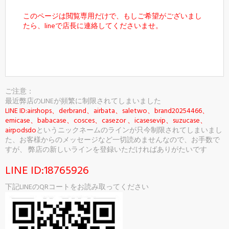
このページは閲覧専用だけで、もしご希望がございまし
たら、lineで店長に連絡してくださいませ。
カートに入れる
ご注意：
最近弊店のLINEが頻繁に制限されてしまいました
LINE ID:airshops、derbrand、airbata、saletwo、brand20254466、
emicase、babacase、cosces、casezor 、icasesevip、suzucase、
airpodsdo
というニックネームのラインが只今制限されてしまいまし
た、お客様からのメッセージなど一切読めませんなので、お手数で
すが、 弊店の新しいラインを登録いただければありがたいです
LINE ID:18765926
下記LINEのQRコートをお読み取ってください