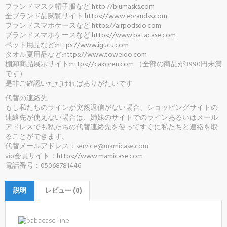
ブランドマスク帽子服など:
http://biumasks.com
全ブランド品閲覧サイト:
https://www.ebrandss.com
ブランドスマホケースなど:
https://airpodsdo.com
ブランドスマホケースなど:
https://www.batacase.com
ペット用品など:
https://www.igucu.com
タオル夏用品など:
https://www.toweldo.com
棚卸商品展示サイト:
https://cakoren.com
（全部の商品が3990円未満
です）
是非ご確認いただければありがたいです
代替の連絡先
もし私たちのラインが突然返信がない場合、ショッピングサイトの
連絡先が使えない場合は、姉妹のサイトでのラインあるいはメール
アドレスでも私たちの代替連絡先を使ってすぐに私たちと連絡を取
ることができます。
代替メールアドレス：service@mamicase.com
vip会員サイト：
https://www.mamicase.com
電話番号：05068781446
説明
レビュー (0)