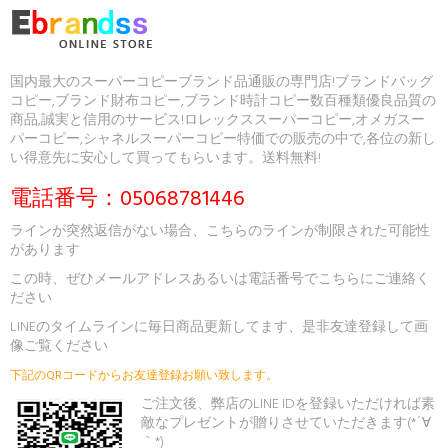
国内最大のスーパーコピーブランド品通販の専門店!ブランドバッグ
コピー,ブランド財布コピー,ブランド時計コピー数百種類優良品質の
商品,誠実と信用のサービス!ロレックススーパーコピー,オメガスー
パーコピー,シャネルスーパーコピー特価での販売の中で,各位の新し
い得意先に安心して買ってもらいます。送料無料!
電話番号：05068781446
ラインが突然返信がない場合、こちらのラインが制限された可能性
があります
この時、ぜひメールアドレスあるいは電話番号でこちらにご連絡く
ださい
LINEのタイムラインに毎日商品更新してます、是非友達登録して画
像ご覧ください
下記のQRコードからお友達登録お願い致します。
ご注文後、弊店のLINE IDを登録いただければ素
敵なプレゼントが贈りさせていただきます(*´∀
｀*)